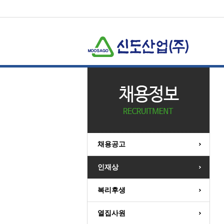
채용공고
인재상
+
복리후생
열집사원