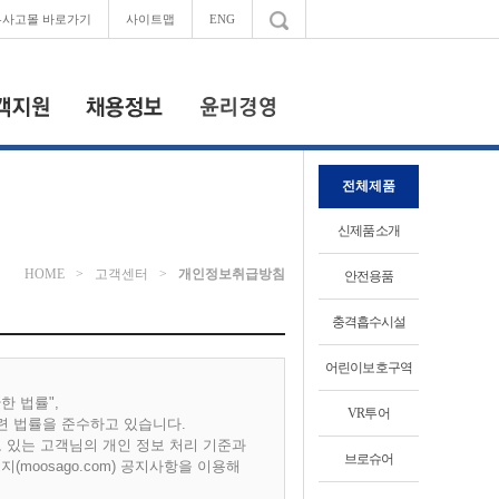
무사고몰 바로가기
사이트맵
ENG
전체제품
윤리경영
지사항
채용공고
FAQ
인재상
신제품소개
복리후생
HOME
>
고객센터
>
개인정보취급방침
안전용품
열집사원
충격흡수시설
어린이보호구역
VR투어
+
+
+
브로슈어