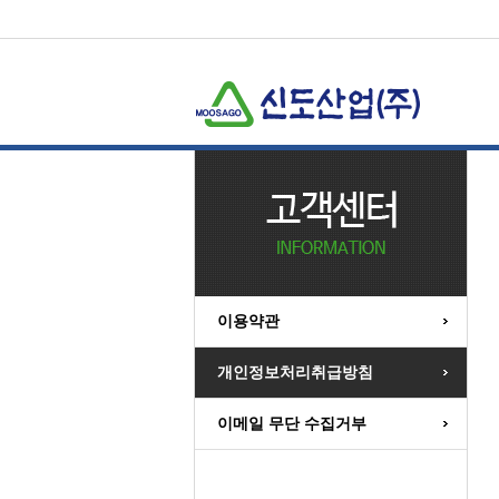
이용약관
개인정보처리취급방침
+
이메일 무단 수집거부