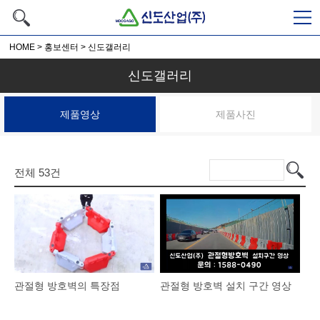
HOME
>
홍보센터
>
신도갤러리
신도갤러리
제품영상
제품사진
전체
53
건
관절형 방호벽의 특장점
관절형 방호벽 설치 구간 영상