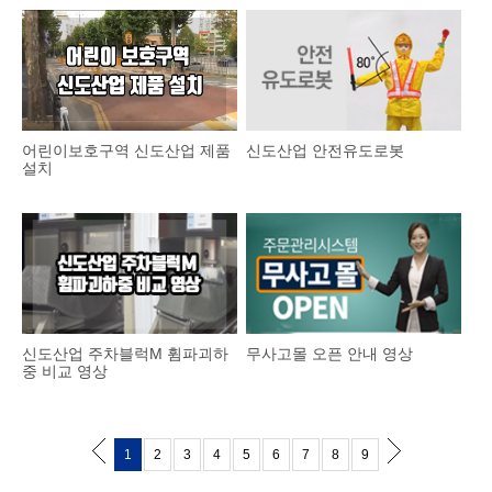
어린이보호구역 신도산업 제품
신도산업 안전유도로봇
설치
신도산업 주차블럭M 휨파괴하
무사고몰 오픈 안내 영상
중 비교 영상
1
2
3
4
5
6
7
8
9